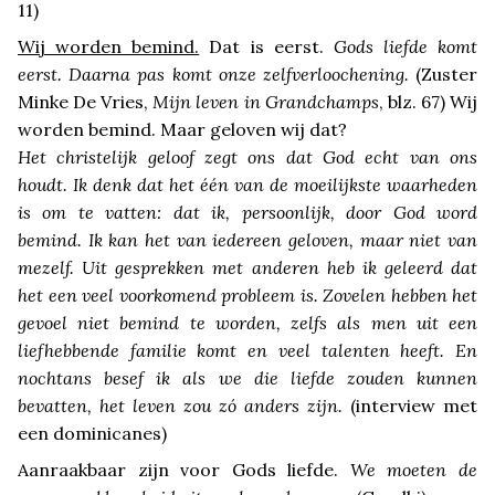
11)
Wij worden bemind.
Dat is eerst.
Gods liefde komt
eerst. Daarna pas komt onze zelfverloochening.
(Zuster
Minke De Vries,
Mijn leven in Grandchamps
, blz. 67) Wij
worden bemind. Maar geloven wij dat?
Het christelijk geloof zegt ons dat God echt van ons
houdt. Ik denk dat het één van de moeilijkste waarheden
is om te vatten: dat ik, persoonlijk, door God word
bemind. Ik kan het van iedereen geloven, maar niet van
mezelf. Uit gesprekken met anderen heb ik geleerd dat
het een veel voorkomend probleem is. Zovelen hebben het
gevoel niet bemind te worden, zelfs als men uit een
liefhebbende familie komt en veel talenten heeft. En
nochtans besef ik als we die liefde zouden kunnen
bevatten, het leven zou zó anders zijn.
(interview met
een dominicanes)
Aanraakbaar zijn voor Gods liefde.
We moeten de