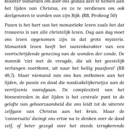
klooster volharden om door ons geduld deel te nemen aan
het lijden van Christus, en zo te verdienen om ook
deelgenoten te worden van zijn Rijk.
(RB, Proloog 50)
Pasen is het hart van het monastieke leven zoals het dat
trouwens is van alle christelijk leven. Dag aan dag moet
ons leven opgenomen zijn in dat grote mysterie.
Monastiek leven heeft het vastenkarakter van een
voortschrijdende genezing van de wonden der zonde. De
monnik 'ziet met de vreugde, die uit het geestelijk
verlangen voortkomt, uit naar het heilig paasfeest’ (RB
49,7). Maar niemand van ons kan ontkomen aan het
lijden, de passie en dood die noodzakelijkerwijze aan de
verrijzenis voorafgaan. De complexiteit van het
binnentreden in dat lijden is het centrale punt in de
gelofte van gehoorzaamheid die ons leidt tot de uiterste
zelfgave van Christus aan het kruis. Maar de
'conversatio’ dwingt ons ertoe na te denken over de dood
zelf, of beter gezegd over het steeds terugkerende