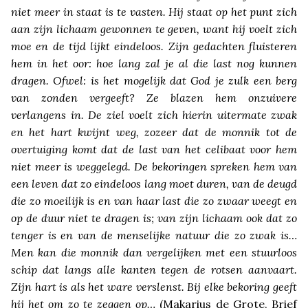
niet meer in staat is te vasten. Hij staat op het punt zich
aan zijn lichaam gewonnen te geven, want hij voelt zich
moe en de tijd lijkt eindeloos. Zijn gedachten fluisteren
hem in het oor: hoe lang zal je al die last nog kunnen
dragen. Ofwel: is het mogelijk dat God je zulk een berg
van zonden vergeeft? Ze blazen hem onzuivere
verlangens in. De ziel voelt zich hierin uitermate zwak
en het hart kwijnt weg, zozeer dat de monnik tot de
overtuiging komt dat de last van het celibaat voor hem
niet meer is weggelegd. De bekoringen spreken hem van
een leven dat zo eindeloos lang moet duren, van de deugd
die zo moeilijk is en van haar last die zo zwaar weegt en
op de duur niet te dragen is; van zijn lichaam ook dat zo
tenger is en van de menselijke natuur die zo zwak is…
Men kan die monnik dan vergelijken met een stuurloos
schip dat langs alle kanten tegen de rotsen aanvaart.
Zijn hart is als het ware verslenst. Bij elke bekoring geeft
hij het om zo te zeggen op…
(Makarius de Grote, Brief