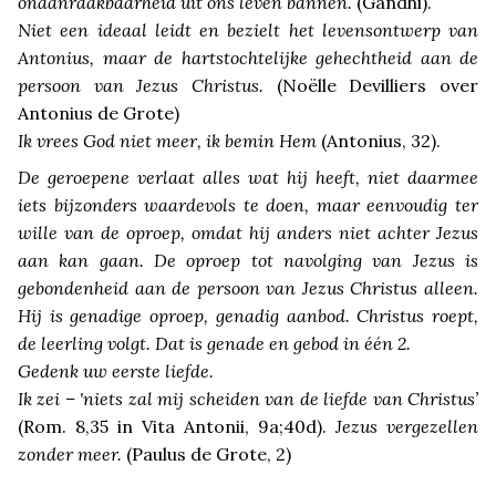
onaanraakbaarheid uit ons leven bannen.
(Gandhi).
Niet een ideaal leidt en bezielt het levensontwerp van
Antonius, maar de hartstochtelijke gehechtheid aan de
persoon van Jezus Christus.
(Noëlle Devilliers over
Antonius de Grote)
Ik vrees God niet meer, ik bemin Hem
(Antonius, 32).
De geroepene verlaat alles wat hij heeft, niet daarmee
iets bijzonders waardevols te doen, maar eenvoudig ter
wille van de oproep, omdat hij anders niet achter Jezus
aan kan gaan. De oproep tot navolging van Jezus is
gebondenheid aan de persoon van Jezus Christus alleen.
Hij is genadige oproep, genadig aanbod. Christus roept,
de leerling volgt. Dat is genade en gebod in één 2.
Gedenk uw eerste liefde.
Ik zei – 'niets zal mij scheiden van de liefde van Christus’
(Rom. 8,35 in Vita Antonii, 9a;40d).
Jezus vergezellen
zonder meer.
(Paulus de Grote, 2)