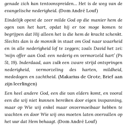
genade zich kan tentoonspreiden… Het is de weg van de
evangelische nederigheid.
(Dom André Louf)
Eindelijk opent de zeer milde God op die manier hem de
ogen van het hart, opdat hij er toe moge komen te
begrijpen dat Hij alleen het is die hem de kracht schenkt.
Slechts dan is de monnik in staat om God naar waarheid
en in alle nederigheid lof te zeggen; zoals David het zei:
'mijn offer aan God: een nederig en vermorzeld hart’ (Ps
51, 19). Inderdaad, aan zulk een zware strijd ontspringen
nederigheid, vermorzeling des harten, mildheid,
mededogen en zachtheid.
(Makarius de Grote, Brief aan
zijn leerlingen)
Een heel andere God, een die van elders komt, en vooral
een die wij niet kunnen bereiken door eigen inspanning,
maar op Wie wij enkel maar onvermoeibaar hebben te
wachten en door Wie wij ons moeten laten overvallen op
het uur dat Hem behaagt.
(Dom André Louf)