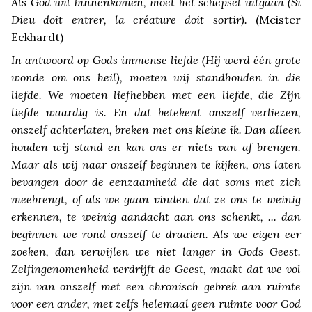
Als God wil binnenkomen, moet het schepsel uitgaan (Si
Dieu doit entrer, la créature doit sortir).
(Meister
Eckhardt)
In antwoord op Gods immense liefde (Hij werd één grote
wonde om ons heil), moeten wij standhouden in die
liefde. We moeten liefhebben met een liefde, die Zijn
liefde waardig is. En dat betekent onszelf verliezen,
onszelf achterlaten, breken met ons kleine ik. Dan alleen
houden wij stand en kan ons er niets van af brengen.
Maar als wij naar onszelf beginnen te kijken, ons laten
bevangen door de eenzaamheid die dat soms met zich
meebrengt, of als we gaan vinden dat ze ons te weinig
erkennen, te weinig aandacht aan ons schenkt, ... dan
beginnen we rond onszelf te draaien. Als we eigen eer
zoeken, dan verwijlen we niet langer in Gods Geest.
Zelfingenomenheid verdrijft de Geest, maakt dat we vol
zijn van onszelf met een chronisch gebrek aan ruimte
voor een ander, met zelfs helemaal geen ruimte voor God