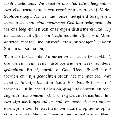
noch medemens. We moeten ons dus laten leegmaken
van elke vorm van gecentreerd zijn op onszelf. Vader
Sophrony zegt: 'Als we naar onze nietigheid terugkeren,
worden we materiaal waarmee God kan scheppen. Als
we ons leeg maken van onze eigen illusiewereld, zal Hij
die vullen met zijn woord, zijn genade, zijn leven. Maar
daartoe moeten we onszelf laten ontledigen.’
(Vader
Zacharias Zacharou)
Toen de heilige abt Antonius in de woestijn verbleef,
overvielen hem eens lusteloosheid en zeer sombere
gedachten. En hij sprak tot God: 'Heer, ik wil gered
worden en mijn gedachten staan het me niet toe. Wat
moet ik in mijn kwelling doen? Hoe kan ik toch gered
worden?’ En hij stond even op, ging naar buiten, en toen
zag Antonius iemand gelijk hij zelf die zat te werken, dan
van zijn werk opstond en bad, en weer ging zitten om
aan zijn snoer te vlechten, om daarna opnieuw op te
staan om te bidden. Het was nu een engel van de Heer,