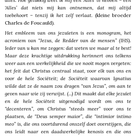
alles. Hoe gelukkig weet ik mij een 'Alles’ te hebben – een
'Alles’ dat niets mij kan ontnemen, dat mij altijd
toebehoort – tenzij ik het zelf verlaat.
(kleine broeder
Charles de Foucauld).
Het embleem van ons jezuïeten is een monogram, het
acroniem van “Jezus, de Redder van de mensen” (
IHS
).
Ieder van u kan me zeggen: dat weten we maar al te best!
Maar deze krachtige uitdrukking herinnert ons telkens
weer aan een werkelijkheid die we nooit mogen vergeten:
het feit dat Christus centraal staat, voor elk van ons en
voor de hele Sociëteit; de Sociëteit waarvan Ignatius
wilde dat ze de naam zou dragen “van Jezus”, om aan te
geven naar wie zij verwijst. (...) Dit maakt dat elke jezuïet
en de hele Sociëteit uitgenodigd wordt om ons te
“decenteren”, om Christus “steeds meer” voor ons te
plaatsen, de “Deus semper maior”, die “intimior intimo
meo” is, die ons voortdurend onszelf doet overstijgen, die
ons leidt naar een daadwerkelijke kenosis en die ons