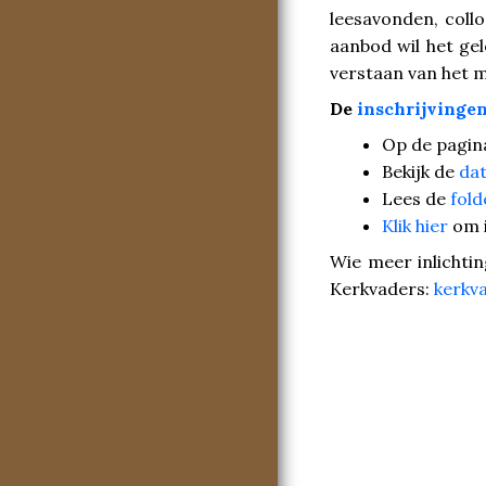
leesavonden, coll
aanbod wil het ge
verstaan van het m
De
inschrijvinge
Op de pagina
Bekijk de
dat
Lees de
fold
Klik hier
om i
Wie meer inlichti
Kerkvaders:
kerkva