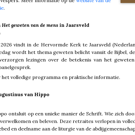
e Vespers. Meer informatie op de
website van de
ie
.
m
Het geweten van de mens
in Jaarsveld
6
 2026 vindt in de Hervormde Kerk te Jaarsveld (Nederl
edag wordt het thema geweten belicht vanuit de Bijbel, de
verzorgen lezingen over de betekenis van het geweten 
panelgesprek.
 het volledige programma en praktische informatie.
Augustinus van Hippo
po ontsluit op een unieke manier de Schrift. Wie zich doo
verwelkomen en beleven. Deze retraites verlopen in volled
ebed en deelname aan de liturgie van de abdijgemeenschap. 