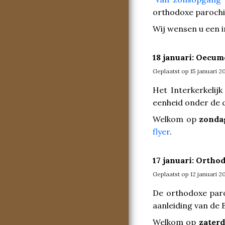
orthodoxe parochi
Wij wensen u een 
18 januari: Oecu
Geplaatst op 15 januari 2
Het Interkerkelij
eenheid onder de 
Welkom op
zondag
flyer
.
17 januari: Ortho
Geplaatst op 12 januari 2
De orthodoxe paro
aanleiding van de 
Welkom op
zaterd