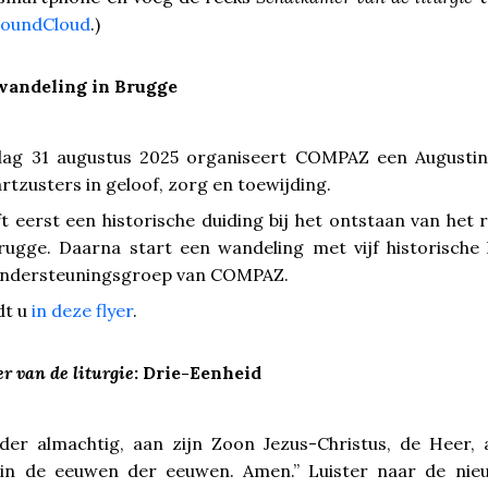
SoundCloud
.)
wandeling in Brugge
ag 31 augustus 2025 organiseert
COMPAZ
een Augustin
tzusters in geloof, zorg en toewijding.
 eerst een historische duiding bij het ontstaan van het 
rugge. Daarna start een wandeling met vijf historische 
ondersteuningsgroep van
COMPAZ
.
dt u
in deze flyer
.
r van de liturgie
: Drie-Eenheid
der almachtig, aan zijn Zoon Jezus-Christus, de Heer,
, in de eeuwen der eeuwen. Amen.” Luister naar de nie