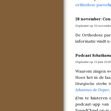
orthodoxe paroch
28 november: Conf
Geplaatst op 20 novemb
De Orthodoxe paro
informatie vindt u
Podcast
Schatkame
Geplaatst op 22 juni 2025
Waarom zingen we 
Hoor het in de laa
liturgische sterke
Johannes de Doper
,
(Om te luisteren 
podcast-app van A
SoundCloud op je