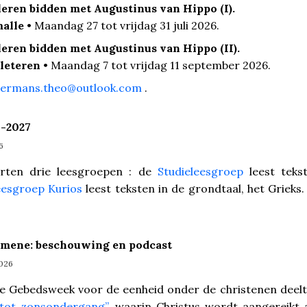
 leren bidden met Augustinus van Hippo (I).
malle
• Maandag 27 tot vrijdag 31 juli 2026.
 leren bidden met Augustinus van Hippo (II).
leteren
• Maandag 7 tot vrijdag 11 september 2026.
ermans.theo@outlook.com
.
-2027
6
rten drie leesgroepen : de
Studieleesgroep
leest teks
esgroep Kurios
leest teksten in de grondtaal, het Grieks
mene: beschouwing en podcast
2026
de Gebedsweek voor de eenheid onder de christenen deel
tot zonsondergang”
, waarin Christus wordt aangereikt 