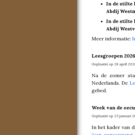
In de stilte
Abdij West
In de stilte
Abdij Westv
Meer informatie:
h
Leesgroepen 2026
Geplaatst op 28 april 202
Na de zomer sta
Nederlands. De
Le
gebed.
Week van de oecu
Geplaatst op 23 januari 
In het kader van 
“van zonsopgang 