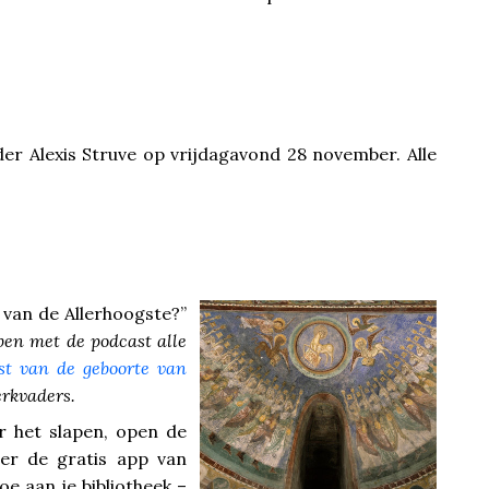
er Alexis Struve op vrijdagavond 28 november. Alle
van de Allerhoogste?”
en met de podcast alle
est van de geboorte van
erkvaders.
r het slapen, open de
eer de gratis app van
oe aan je bibliotheek –