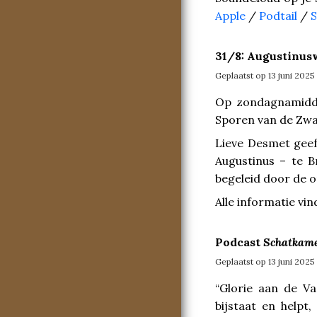
Apple
/
Podtail
/
31/8: Augustinus
Geplaatst op 13 juni 2025
Op zondagnamidd
Sporen van de Zwar
Lieve Desmet geeft
Augustinus – te B
begeleid door de 
Alle informatie vin
Podcast
Schatkame
Geplaatst op 13 juni 2025
“Glorie aan de Va
bijstaat en helpt