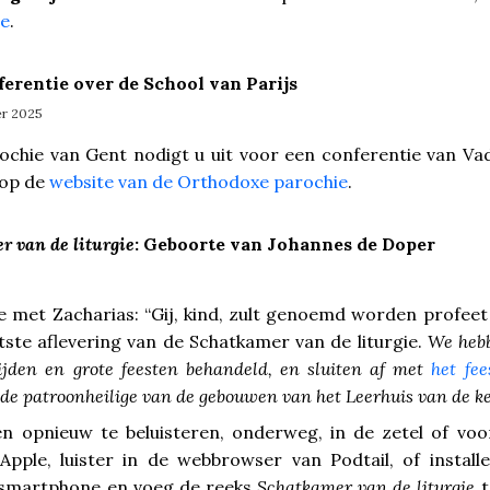
ie
.
erentie over de School van Parijs
er 2025
chie van Gent nodigt u uit voor een conferentie van Vad
 op de
website van de Orthodoxe parochie
.
r van de liturgie
: Geboorte van Johannes de Doper
met Zacharias: “Gij, kind, zult genoemd worden profeet 
tste aflevering van de Schatkamer van de liturgie.
We hebb
 tijden en grote feesten behandeld, en sluiten af met
het fe
 de patroonheilige van de gebouwen van het Leerhuis van de k
en opnieuw te beluisteren, onderweg, in de zetel of voo
pple, luister in de webbrowser van Podtail, of install
 smartphone en voeg de reeks
Schatkamer van de liturgie
t