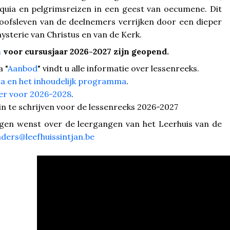
oquia en pelgrimsreizen in een geest van oecumene. Dit
loofsleven van de deelnemers verrijken door een dieper
ysterie van Christus en van de Kerk.
n
voor cursusjaar 2026-2027 zijn geopend.
 "
Aanbod
" vindt u alle informatie over lessenreeks.
a en het inhoudelijk programma
.
er voor 2026-2028
.
n te schrijven voor de lessenreeks 2026-2027
ngen wenst over de leergangen van het Leerhuis van de
ders@leefhuissintjan.be