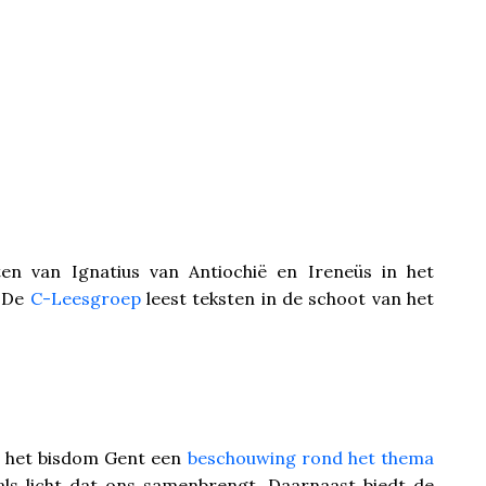
ten van Ignatius van Antiochië en Ireneüs in het
. De
C-Leesgroep
leest teksten in de schoot van het
t het bisdom Gent een
beschouwing rond het thema
als licht dat ons samenbrengt. Daarnaast biedt de